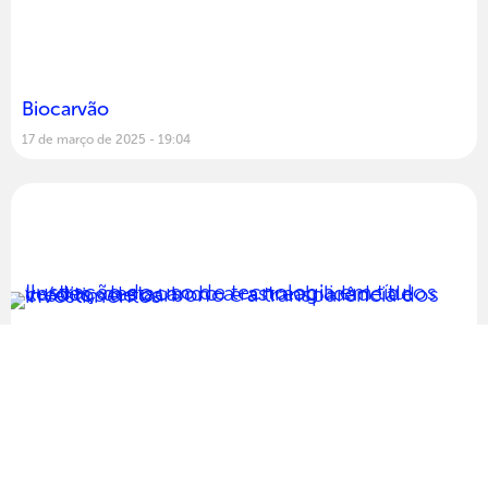
Biocarvão
17 de março de 2025
19:04
Títulos verdes
SOBRE NÓS
MAPA
CASOS DE USO
INDICADORES
COMUNIDADE