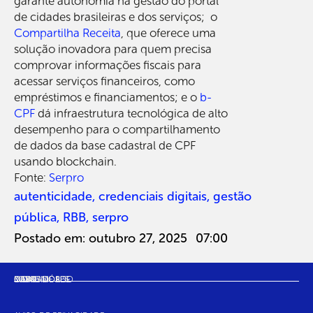
garante autonomia na gestão do portal
de cidades brasileiras e dos serviços; o
Compartilha Receita
, que oferece uma
solução inovadora para quem precisa
comprovar informações fiscais para
acessar serviços financeiros, como
empréstimos e financiamentos; e o
b-
CPF
dá infraestrutura tecnológica de alto
desempenho para o compartilhamento
de dados da base cadastral de CPF
usando blockchain.
Fonte:
Serpro
autenticidade
,
credenciais digitais
,
gestão
pública
,
RBB
,
serpro
Postado em:
outubro 27, 2025
07:00
SOBRE NÓS
MAPA
CASOS DE USO
INDICADORES
COMUNIDADE