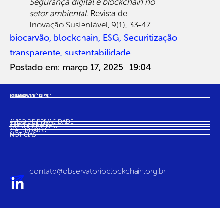
Segurança digital e blockchain no
setor ambiental
. Revista de
Inovação Sustentável, 9(1), 33-47.
biocarvão
,
blockchain
,
ESG
,
Securitização
transparente
,
sustentabilidade
Postado em:
março 17, 2025
19:04
SOBRE NÓS
MAPA
CASOS DE USO
INDICADORES
COMUNIDADE
AVISO DE PRIVACIDADE
TERMO DE USO
CONHECIMENTO
CALENDÁRIO
NOTÍCIAS
contato@observatorioblockchain.org.br