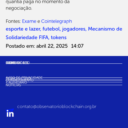
quantia paga no momento da
negociação.
Fontes:
Exame
e
Cointelegraph
esporte e lazer
,
futebol
,
jogadores
,
Mecanismo de
Solidariedade FIFA
,
tokens
Postado em:
abril 22, 2025
14:07
SOBRE NÓS
MAPA
CASOS DE USO
INDICADORES
COMUNIDADE
AVISO DE PRIVACIDADE
TERMO DE USO
CONHECIMENTO
CALENDÁRIO
NOTÍCIAS
contato@observatorioblockchain.org.br