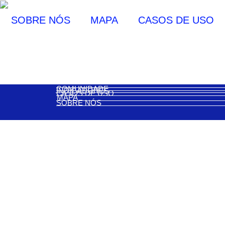
SOBRE NÓS
MAPA
CASOS DE USO
Etiqueta: agronegócio
COMUNIDADE
INDICADORES
CASOS DE USO
MAPA
SOBRE NÓS