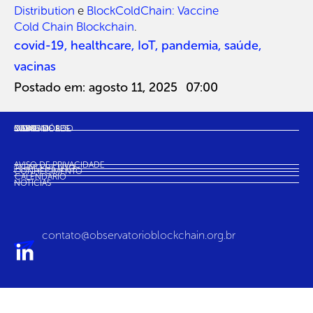
Distribution
e
BlockColdChain: Vaccine
Cold Chain Blockchain
.
covid-19
,
healthcare
,
IoT
,
pandemia
,
saúde
,
vacinas
Postado em:
agosto 11, 2025
07:00
SOBRE NÓS
MAPA
CASOS DE USO
INDICADORES
COMUNIDADE
AVISO DE PRIVACIDADE
TERMO DE USO
CONHECIMENTO
CALENDÁRIO
NOTÍCIAS
contato@observatorioblockchain.org.br